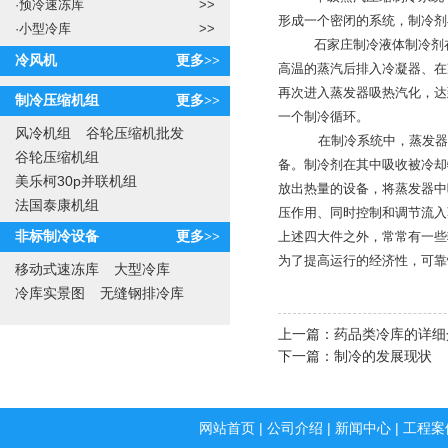
·
预冷速冻库
>>
形成一个密闭的系统，制冷剂
·
小型冷库
>>
石家庄制冷
液体制冷剂
冷风机
更多>>
高温的蒸汽后排入冷凝器、在
再次进入蒸发器吸热汽化，达
制冷压缩机组
更多>>
一个制冷循环。
风冷机组
谷轮压缩机批发
在制冷系统中，蒸发器、冷
谷轮压缩机组
备。制冷剂在其中吸收被冷却
美乐柯30p并联机组
放出热量的设备，将蒸发器中
法国泰康机组
压作用、同时控制和调节流入
非标制冷设备
更多>>
上述四大件之外，常常有一些
为了提高运行的经济性，可靠
移动式速冻库
大型冷库
冷库实景图
无缝钢排冷库
上一篇：
药品类冷库的详细
下一篇：
制冷的发展现状
网站首页
|
公司介绍
|
新闻中心
|
工程案