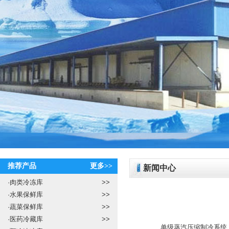
推荐产品
更多>>
新闻中心
·
肉类冷冻库
>>
·
水果保鲜库
>>
·
蔬菜保鲜库
>>
·
医药冷藏库
>>
单级蒸汽压缩制冷系统，是